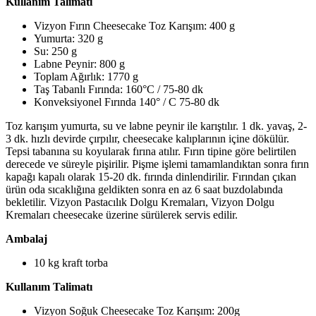
Kullanım Talimatı
Vizyon Fırın Cheesecake Toz Karışım: 400 g
Yumurta: 320 g
Su: 250 g
Labne Peynir: 800 g
Toplam Ağırlık: 1770 g
Taş Tabanlı Fırında: 160°C / 75-80 dk
Konveksiyonel Fırında 140° / C 75-80 dk
Toz karışım yumurta, su ve labne peynir ile karıştılır. 1 dk. yavaş, 2-
3 dk. hızlı devirde çırpılır, cheesecake kalıplarının içine dökülür.
Tepsi tabanına su koyularak fırına atılır. Fırın tipine göre belirtilen
derecede ve süreyle pişirilir. Pişme işlemi tamamlandıktan sonra fırın
kapağı kapalı olarak 15-20 dk. fırında dinlendirilir. Fırından çıkan
ürün oda sıcaklığına geldikten sonra en az 6 saat buzdolabında
bekletilir. Vizyon Pastacılık Dolgu Kremaları, Vizyon Dolgu
Kremaları cheesecake üzerine sürülerek servis edilir.
Ambalaj
10 kg kraft torba
Kullanım Talimatı
Vizyon Soğuk Cheesecake Toz Karışım: 200g